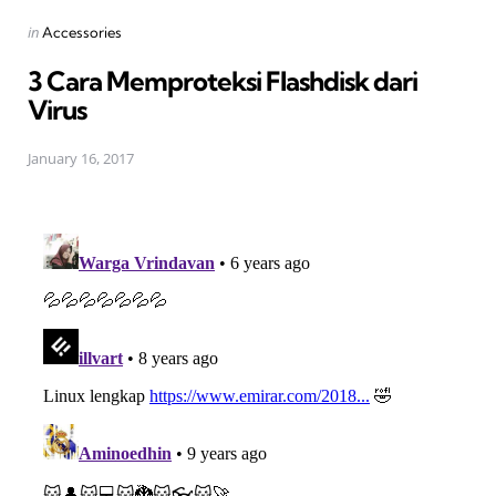
Posted
in
Accessories
in
3 Cara Memproteksi Flashdisk dari
Virus
January 16, 2017