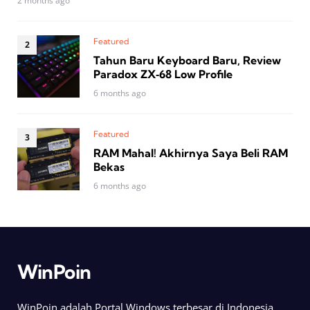
2 months ago
Featured
Tahun Baru Keyboard Baru, Review
Paradox ZX‑68 Low Profile
6 months ago
Featured
RAM Mahal! Akhirnya Saya Beli RAM
Bekas
6 months ago
WinPoin
WinPoin adalah Portal Windows terbesar di Indonesia.