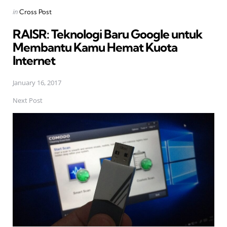
Posted
in
Cross Post
in
RAISR: Teknologi Baru Google untuk
Membantu Kamu Hemat Kuota
Internet
January 16, 2017
Next Post