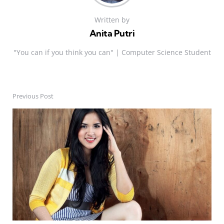
Written by
Anita Putri
"You can if you think you can" | Computer Science Student
Previous Post
Post
navigation