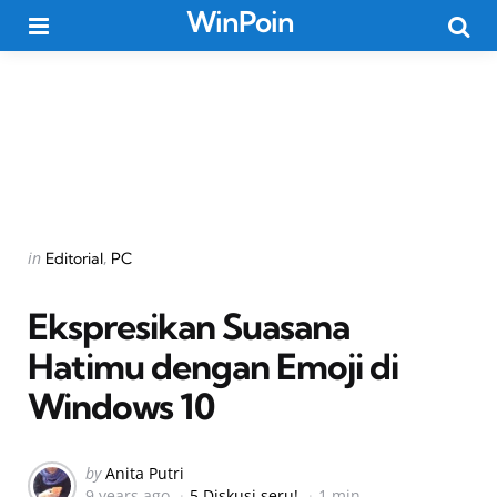
WinPoin
Menu
Searc
Categories
Posted
in
Editorial
PC
in
Ekspresikan Suasana
Hatimu dengan Emoji di
Windows 10
Posted
by
Anita Putri
9 years ago
5 Diskusi seru!
1 min
by