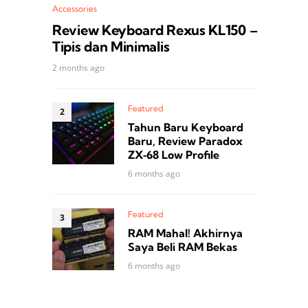
Accessories
Review Keyboard Rexus KL150 –
Tipis dan Minimalis
2 months ago
Featured
Tahun Baru Keyboard
Baru, Review Paradox
ZX‑68 Low Profile
6 months ago
Featured
RAM Mahal! Akhirnya
Saya Beli RAM Bekas
6 months ago