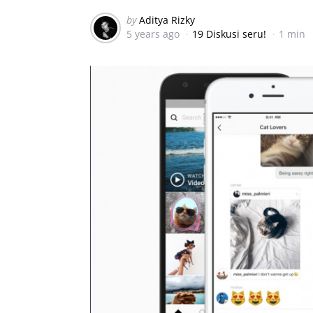
Posted
by
Aditya Rizky
5 years ago
19 Diskusi seru!
1 min
by