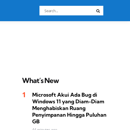
Search
Search
for:
What’s New
Microsoft Akui Ada Bug di
Windows 11 yang Diam-Diam
Menghabiskan Ruang
Penyimpanan Hingga Puluhan
GB
44 minutes ago