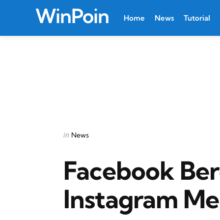
WinPoin
Home
News
Tutorial
Categories
Posted
in
News
in
Facebook Be
Instagram Me