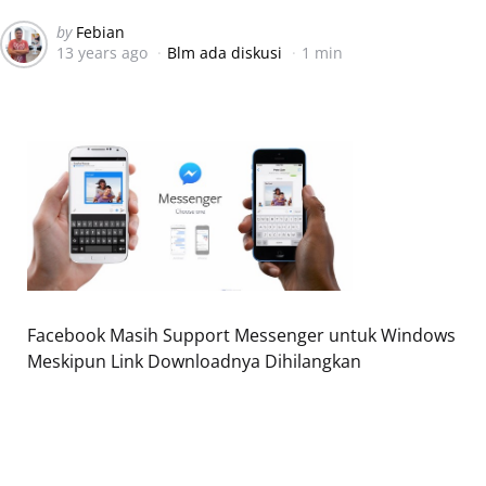
Posted
by
Febian
13 years ago
Blm ada diskusi
1 min
by
Facebook Masih Support Messenger untuk Windows
Meskipun Link Downloadnya Dihilangkan