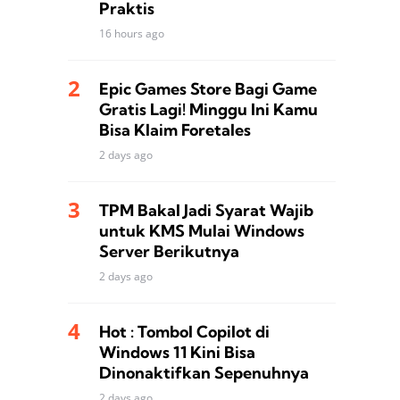
Praktis
16 hours ago
Epic Games Store Bagi Game
Gratis Lagi! Minggu Ini Kamu
Bisa Klaim Foretales
2 days ago
TPM Bakal Jadi Syarat Wajib
untuk KMS Mulai Windows
Server Berikutnya
2 days ago
Hot : Tombol Copilot di
Windows 11 Kini Bisa
Dinonaktifkan Sepenuhnya
2 days ago