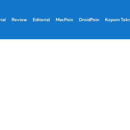
ial
Review
Editorial
MacPoin
DroidPoin
Kepoin Tek