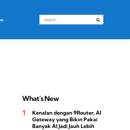
Search
no
Search
for:
What’s New
Kenalan dengan 9Router, AI
Gateway yang Bikin Pakai
Banyak AI Jadi Jauh Lebih