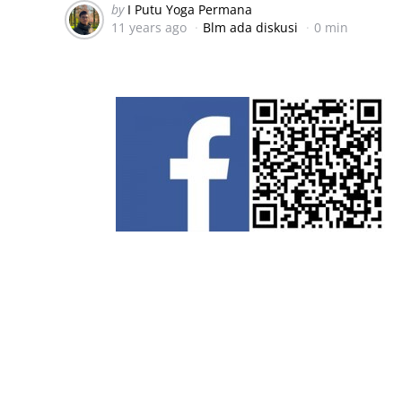
Posted
by
I Putu Yoga Permana
11 years ago
Blm ada diskusi
0 min
by