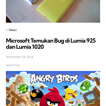
Posted
in
News
in
Microsoft Temukan Bug di Lumia 925
dan Lumia 1020
November 24, 2014
Next Post