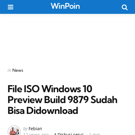
WinPoin
Menu
Searc
Categories
Posted
in
News
in
File ISO Windows 10
Preview Build 9879 Sudah
Bisa Didownload
Posted
by
Febian
12 years ago
4 Diskusi seru!
1 min
by