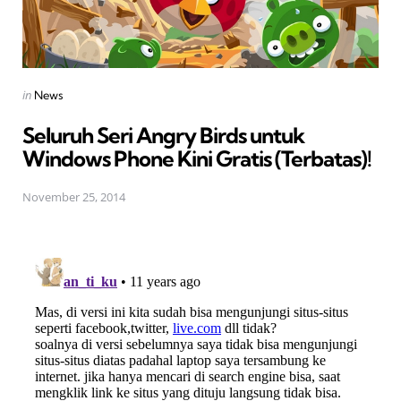
Posted
in
News
in
Seluruh Seri Angry Birds untuk
Windows Phone Kini Gratis (Terbatas)!
November 25, 2014