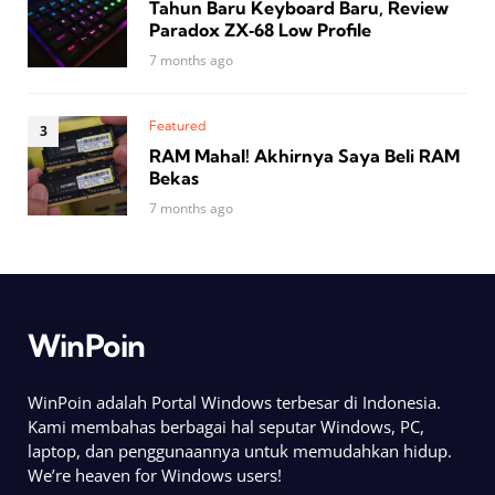
Tahun Baru Keyboard Baru, Review
Paradox ZX‑68 Low Profile
7 months ago
Featured
RAM Mahal! Akhirnya Saya Beli RAM
Bekas
7 months ago
WinPoin
WinPoin adalah Portal Windows terbesar di Indonesia.
Kami membahas berbagai hal seputar Windows, PC,
laptop, dan penggunaannya untuk memudahkan hidup.
We’re heaven for Windows users!