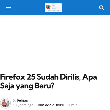
Menu
Searc
Firefox 25 Sudah Dirilis, Apa
Saja yang Baru?
Posted
by
Febian
13 years ago
Blm ada diskusi
1 min
by