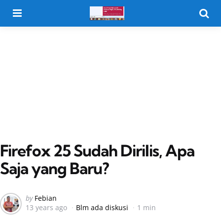
Menu
Searc
Firefox 25 Sudah Dirilis, Apa
Saja yang Baru?
Posted
by
Febian
13 years ago
Blm ada diskusi
1 min
by