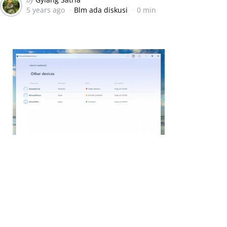
5 years ago
Blm ada diskusi
0 min
by