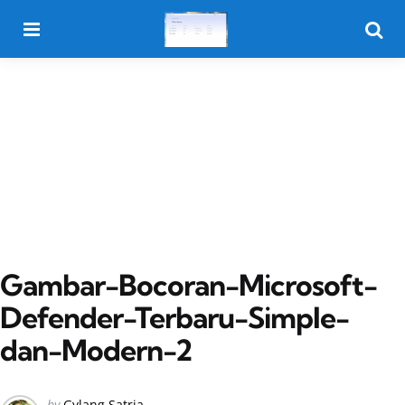
Menu
Searc
Gambar-Bocoran-Microsoft-
Defender-Terbaru-Simple-
dan-Modern-2
Posted
by
Gylang Satria