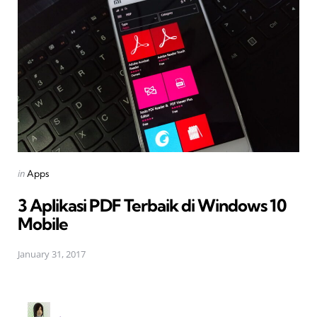
Posted
in
Apps
in
3 Aplikasi PDF Terbaik di Windows 10
Mobile
January 31, 2017