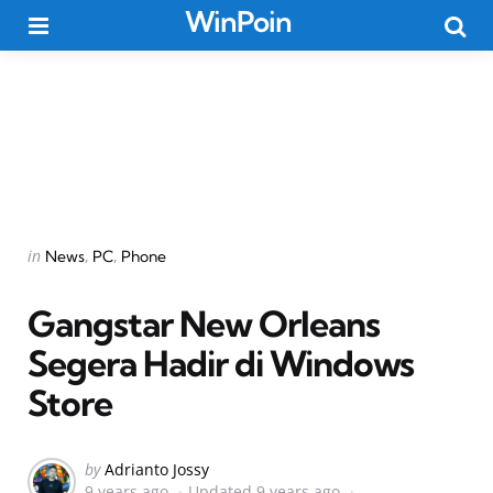
WinPoin
Menu
Searc
Categories
Posted
in
News
PC
Phone
in
Gangstar New Orleans
Segera Hadir di Windows
Store
Posted
by
Adrianto Jossy
9 years ago
Updated
9 years ago
by