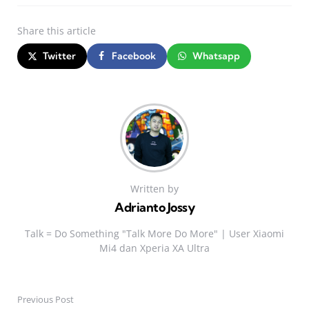
Share
this article
Twitter
Facebook
Whatsapp
Written by
Adrianto Jossy
Talk = Do Something "Talk More Do More" | User Xiaomi
Mi4 dan Xperia XA Ultra
Previous Post