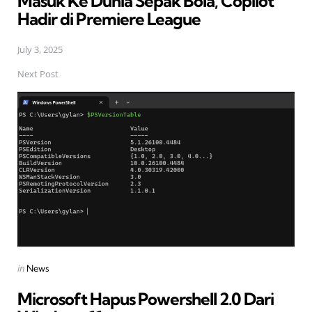
Masuk Ke Dunia Sepak Bola, Copilot
Hadir di Premiere League
July 3, 2025
Next Post
Posted
in
News
in
Microsoft Hapus Powershell 2.0 Dari