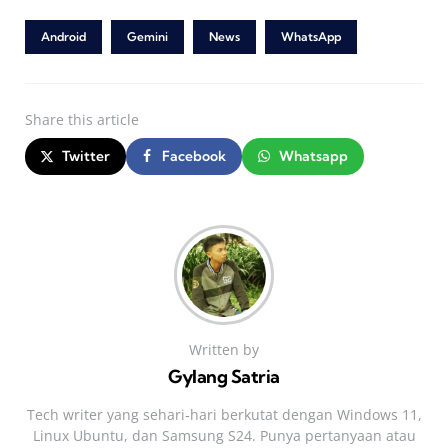
Android
Gemini
News
WhatsApp
Share
this article
Twitter
Facebook
Whatsapp
Written by
Gylang Satria
Tech writer yang sehari‑hari berkutat dengan Windows 11,
Linux Ubuntu, dan Samsung S24. Punya pertanyaan atau