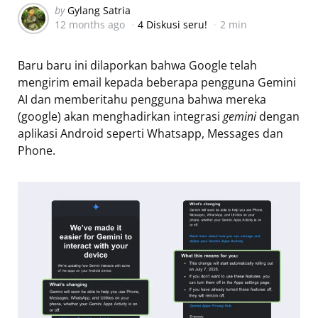
Posted
by
Gylang Satria
12 months ago
4 Diskusi seru!
2 min
by
Baru baru ini dilaporkan bahwa Google telah
mengirim email kepada beberapa pengguna Gemini
AI dan memberitahu pengguna bahwa mereka
(google) akan menghadirkan integrasi
gemini
dengan
aplikasi Android seperti Whatsapp, Messages dan
Phone.