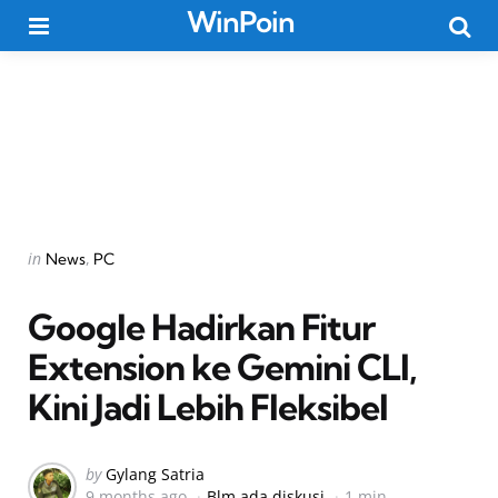
WinPoin
Menu
Searc
Categories
Posted
in
News
PC
in
Google Hadirkan Fitur
Extension ke Gemini CLI,
Kini Jadi Lebih Fleksibel
Posted
by
Gylang Satria
9 months ago
Blm ada diskusi
1 min
by