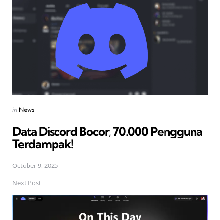
Posted
in
News
in
Data Discord Bocor, 70.000 Pengguna
Terdampak!
October 9, 2025
Next Post