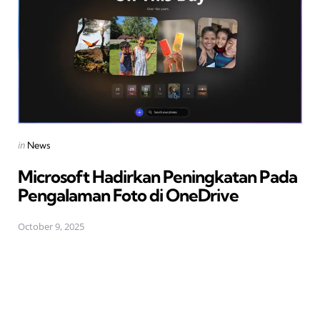
Posted
in
News
in
Microsoft Hadirkan Peningkatan Pada
Pengalaman Foto di OneDrive
October 9, 2025