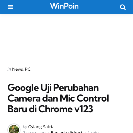
WinPoin
Menu
Searc
Categories
Posted
in
News
PC
in
Google Uji Perubahan
Camera dan Mic Control
Baru di Chrome v123
Posted
by
Gylang Satria
2 years ago
Blm ada diskusi
1 min
by