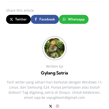
Share
this article
Twitter
Facebook
Whatsapp
Written by
Gylang Satria
Tech writer yang sehari‑hari berkutat dengan Windows 11,
Linux, dan Samsung S24. Punya pertanyaan atau butuh
diskusi? Tag @gylang_satria di Disqus. Untuk kolaborasi,
email saja ke
sayugiteam@gmail.com