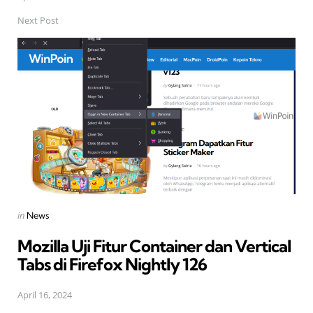
Next Post
Posted
in
News
in
Mozilla Uji Fitur Container dan Vertical
Tabs di Firefox Nightly 126
April 16, 2024