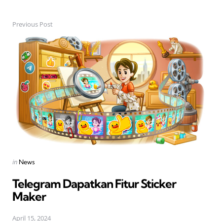
Previous Post
Post
navigation
Posted
in
News
in
Telegram Dapatkan Fitur Sticker
Maker
April 15, 2024