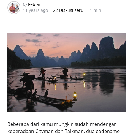
Posted
by
Febian
11 years ago
22 Diskusi seru!
1 min
by
Beberapa dari kamu mungkin sudah mendengar
keberadaan Cityman dan Talkman, dua codename