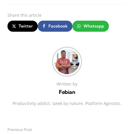
Share
this article
Twitter
Facebook
Whatsapp
Written by
Febian
Productivity addict. Geek by nature. Platform Agnostic.
Previous Post