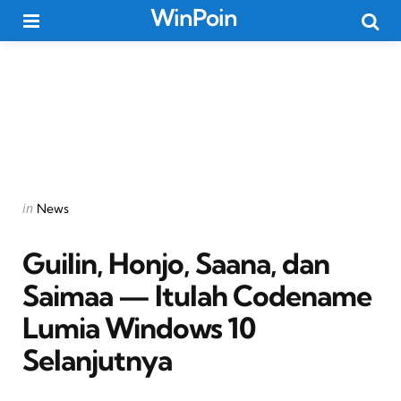
WinPoin
Menu
Searc
Categories
Posted
in
News
in
Guilin, Honjo, Saana, dan
Saimaa — Itulah Codename
Lumia Windows 10
Selanjutnya