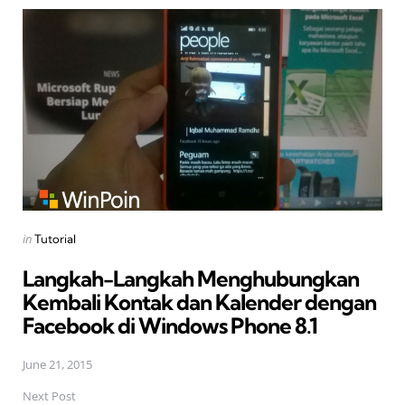
Post
navigation
Posted
in
Tutorial
in
Langkah-Langkah Menghubungkan
Kembali Kontak dan Kalender dengan
Facebook di Windows Phone 8.1
June 21, 2015
Next Post