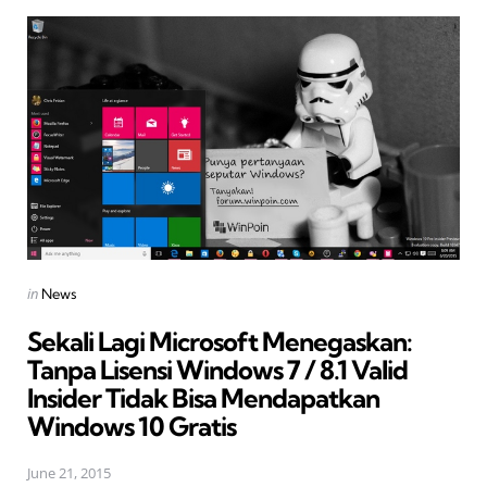
Posted
in
News
in
Sekali Lagi Microsoft Menegaskan:
Tanpa Lisensi Windows 7 / 8.1 Valid
Insider Tidak Bisa Mendapatkan
Windows 10 Gratis
June 21, 2015