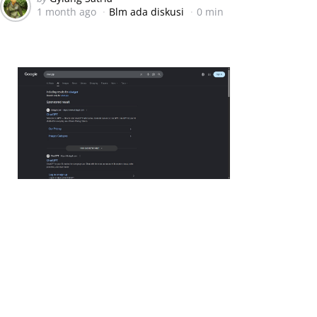
1 month ago
Blm ada diskusi
0 min
by