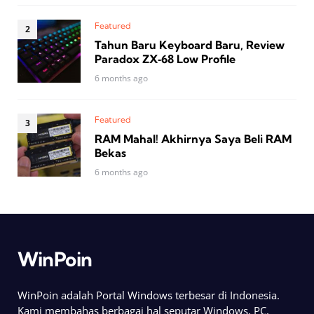
Featured
Tahun Baru Keyboard Baru, Review
Paradox ZX‑68 Low Profile
6 months ago
Featured
RAM Mahal! Akhirnya Saya Beli RAM
Bekas
6 months ago
WinPoin
WinPoin adalah Portal Windows terbesar di Indonesia.
Kami membahas berbagai hal seputar Windows, PC,