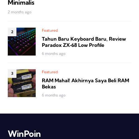
Minimalis
2 months ago
Featured
Tahun Baru Keyboard Baru, Review
Paradox ZX‑68 Low Profile
6 months ago
Featured
RAM Mahal! Akhirnya Saya Beli RAM
Bekas
6 months ago
WinPoin