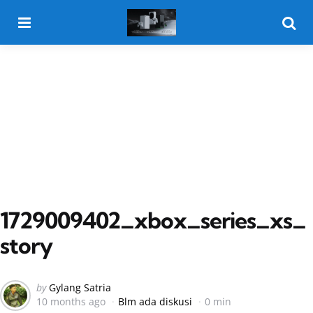
Menu
Searc
1729009402_xbox_series_xs_
story
Posted
by
Gylang Satria
10 months ago
Blm ada diskusi
0 min
by