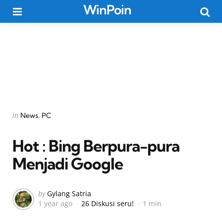
WinPoin
Menu
Searc
Categories
Posted
in
News
PC
in
Hot : Bing Berpura-pura
Menjadi Google
Posted
by
Gylang Satria
1 year ago
26 Diskusi seru!
1 min
by