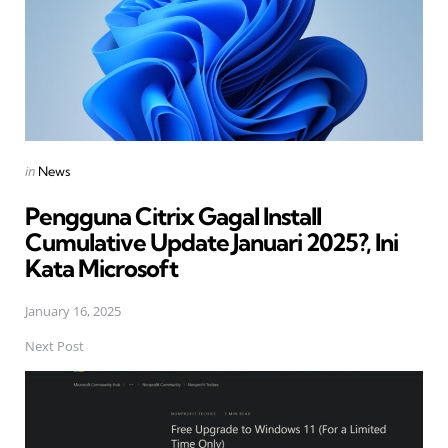
Posted
in
News
in
Pengguna Citrix Gagal Install
Cumulative Update Januari 2025?, Ini
Kata Microsoft
January 16, 2025
Next Post