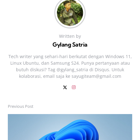
Written by
Gylang Satria
Tech writer yang sehari‑hari berkutat dengan Windows 11,
Linux Ubuntu, dan Samsung S24. Punya pertanyaan atau
butuh diskusi? Tag @gylang_satria di Disqus. Untuk
kolaborasi, email saja ke
sayugiteam@gmail.com
Previous Post
Post
navigation