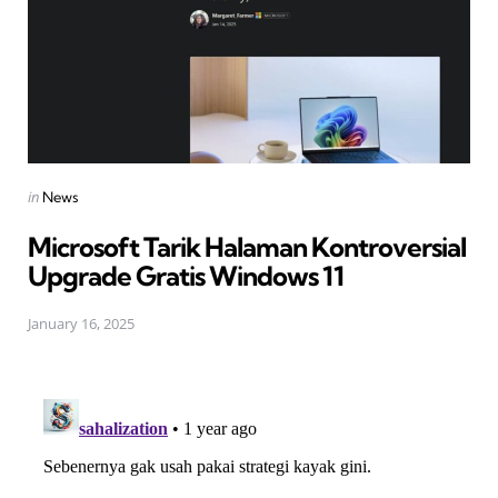
Posted
in
News
in
Microsoft Tarik Halaman Kontroversial
Upgrade Gratis Windows 11
January 16, 2025