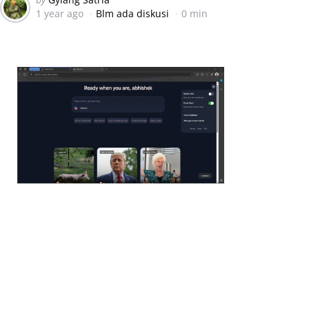
1 year ago
Blm ada diskusi
0 min
by