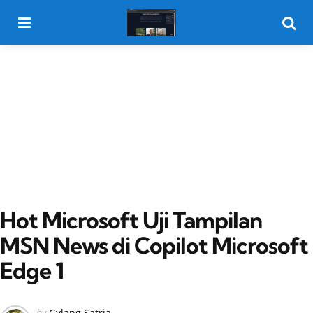
Menu
Searc
Hot Microsoft Uji Tampilan
MSN News di Copilot Microsoft
Edge 1
Posted
by
Gylang Satria