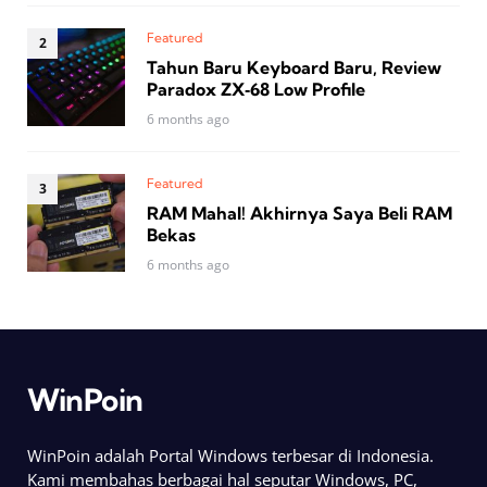
Featured
Tahun Baru Keyboard Baru, Review
Paradox ZX‑68 Low Profile
6 months ago
Featured
RAM Mahal! Akhirnya Saya Beli RAM
Bekas
6 months ago
WinPoin
WinPoin adalah Portal Windows terbesar di Indonesia.
Kami membahas berbagai hal seputar Windows, PC,