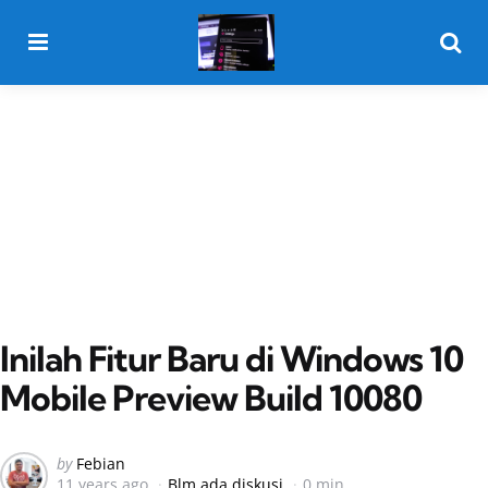
Menu
Searc
Inilah Fitur Baru di Windows 10
Mobile Preview Build 10080
Posted
by
Febian
11 years ago
Blm ada diskusi
0 min
by