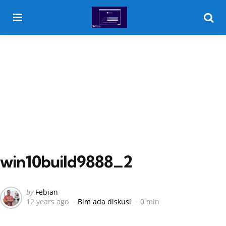
Menu
Searc
win10build9888_2
Posted
by
Febian
12 years ago
Blm ada diskusi
0 min
by