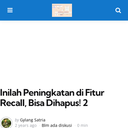
Menu
Searc
Inilah Peningkatan di Fitur
Recall, Bisa Dihapus! 2
Posted
by
Gylang Satria
2 years ago
Blm ada diskusi
0 min
by