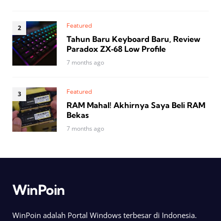
Featured
Tahun Baru Keyboard Baru, Review
Paradox ZX‑68 Low Profile
7 months ago
Featured
RAM Mahal! Akhirnya Saya Beli RAM
Bekas
7 months ago
WinPoin
WinPoin adalah Portal Windows terbesar di Indonesia.