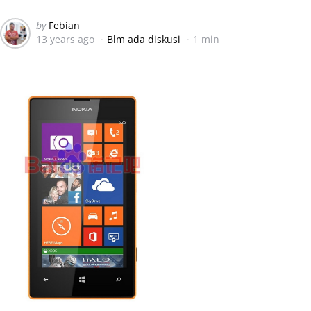
Posted
by
Febian
13 years ago
Blm ada diskusi
1 min
by