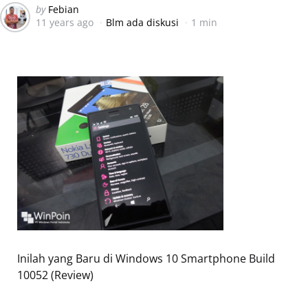
Posted
by
Febian
11 years ago
Blm ada diskusi
1 min
by
Inilah yang Baru di Windows 10 Smartphone Build
10052 (Review)