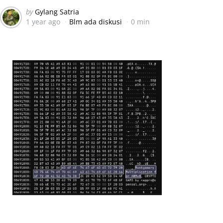
Posted
by
Gylang Satria
1 year ago
Blm ada diskusi
0 min
by