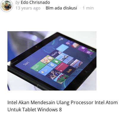
Posted
by
Edo Chrisnado
13 years ago
Blm ada diskusi
1 min
by
Intel Akan Mendesain Ulang Processor Intel Atom
Untuk Tablet Windows 8