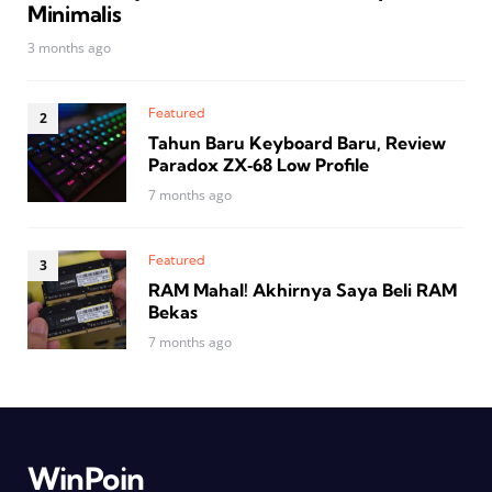
Minimalis
3 months ago
Featured
Tahun Baru Keyboard Baru, Review
Paradox ZX‑68 Low Profile
7 months ago
Featured
RAM Mahal! Akhirnya Saya Beli RAM
Bekas
7 months ago
WinPoin