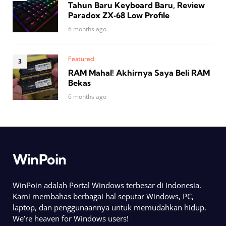
Tahun Baru Keyboard Baru, Review
Paradox ZX‑68 Low Profile
6 months ago
Featured
RAM Mahal! Akhirnya Saya Beli RAM
Bekas
6 months ago
WinPoin
WinPoin adalah Portal Windows terbesar di Indonesia.
Kami membahas berbagai hal seputar Windows, PC,
laptop, dan penggunaannya untuk memudahkan hidup.
We’re heaven for Windows users!