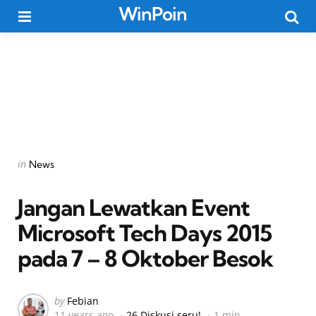
WinPoin
Menu
Searc
Categories
Posted
in
News
in
Jangan Lewatkan Event
Microsoft Tech Days 2015
pada 7 – 8 Oktober Besok
Posted
by
Febian
11 years ago
26 Diskusi seru!
1 min
by