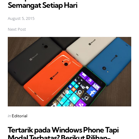
Semangat Setiap Hari
August 5, 2015
Next Post
Posted
in
Editorial
in
Tertarik pada Windows Phone Tapi
Modal Terbatas? Berikut Pilihan-