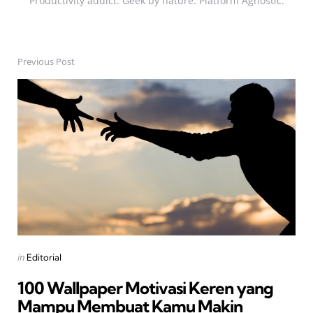
Productivity addict. Geek by nature. Platform Agnostic.
Previous Post
Post
navigation
Posted
in
Editorial
in
100 Wallpaper Motivasi Keren yang
Mampu Membuat Kamu Makin