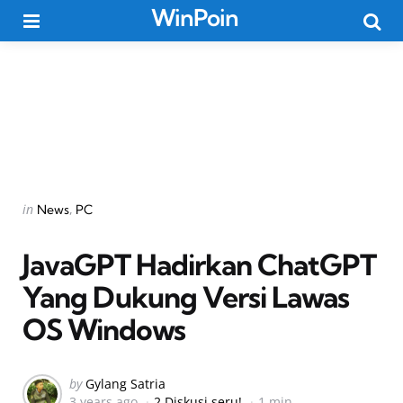
WinPoin
Menu
Searc
Categories
Posted
in
News
PC
in
JavaGPT Hadirkan ChatGPT
Yang Dukung Versi Lawas
OS Windows
Posted
by
Gylang Satria
3 years ago
2 Diskusi seru!
1 min
by