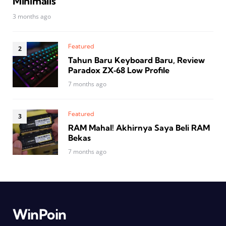
Minimalis
3 months ago
Featured
Tahun Baru Keyboard Baru, Review
Paradox ZX‑68 Low Profile
7 months ago
Featured
RAM Mahal! Akhirnya Saya Beli RAM
Bekas
7 months ago
WinPoin