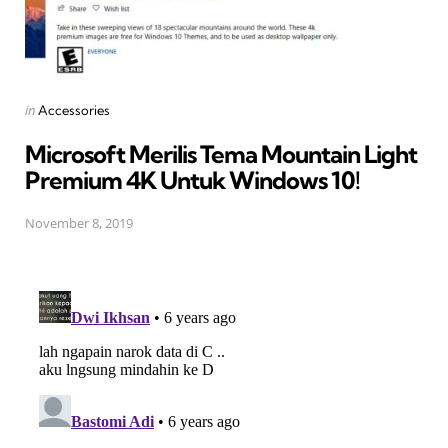
Posted
in
Accessories
in
Microsoft Merilis Tema Mountain Light
Premium 4K Untuk Windows 10!
November 8, 2019