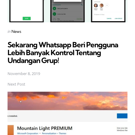
Posted
in
News
in
Sekarang Whatsapp Beri Pengguna
Lebih Banyak Kontrol Tentang
Undangan Grup!
November 8, 2019
Next Post