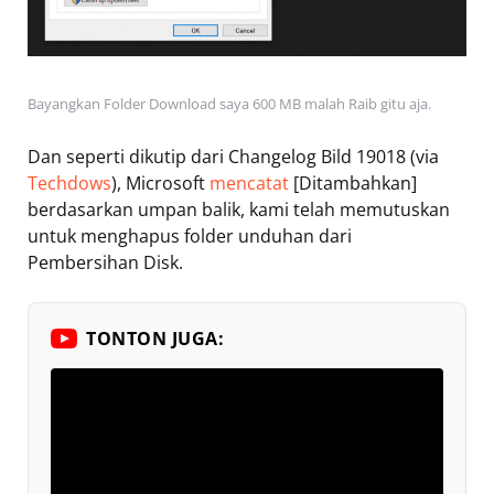
Bayangkan Folder Download saya 600 MB malah Raib gitu aja.
Dan seperti dikutip dari Changelog Bild 19018 (via
Techdows
), Microsoft
mencatat
[Ditambahkan]
berdasarkan umpan balik, kami telah memutuskan
untuk menghapus folder unduhan dari
Pembersihan Disk.
TONTON JUGA: