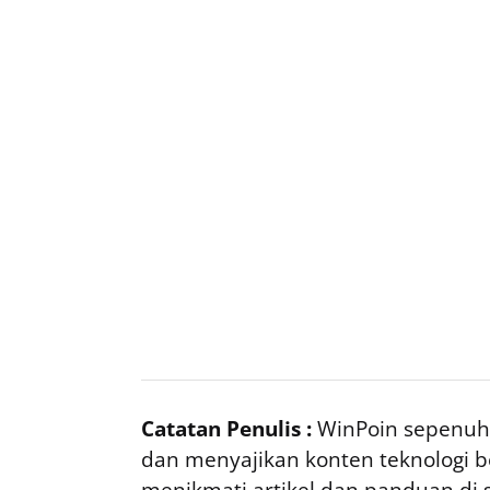
Catatan Penulis :
WinPoin sepenuhn
dan menyajikan konten teknologi be
menikmati artikel dan panduan di si