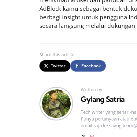
AdBlock kamu sebagai bentuk duku
berbagi insight untuk pengguna I
secara langsung melalui dukungan
Share
this article
Twitter
Facebook
Written by
Gylang Satria
Tech writer yang sehari‑h
Punya pertanyaan atau but
email saja ke
sayugiteam@