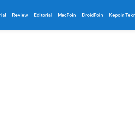
ial
Review
Editorial
MacPoin
DroidPoin
Kepoin Tek