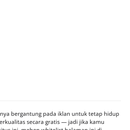
ya bergantung pada iklan untuk tetap hidup
rkualitas secara gratis — jadi jika kamu
tus ini, mohon whitelist halaman ini di