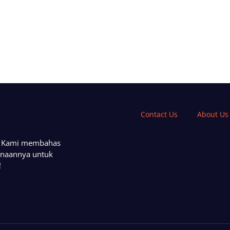
Contact Us
About Us
a. Kami membahas
unaannya untuk
!