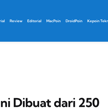
ial
Review
Editorial
MacPoin
DroidPoin
Kepoin Tek
Ini Dibuat dari 250