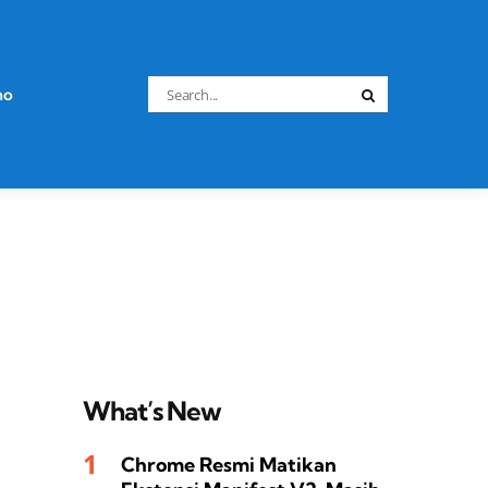
Search
no
Search
for:
What’s New
Chrome Resmi Matikan