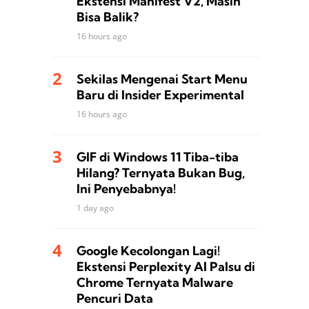
Ekstensi Manifest V2, Masih
Bisa Balik?
16 hours ago
Sekilas Mengenai Start Menu
Baru di Insider Experimental
16 hours ago
GIF di Windows 11 Tiba-tiba
Hilang? Ternyata Bukan Bug,
Ini Penyebabnya!
1 day ago
Google Kecolongan Lagi!
Ekstensi Perplexity AI Palsu di
Chrome Ternyata Malware
Pencuri Data