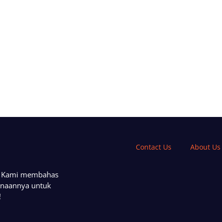
Contact Us
About Us
a. Kami membahas
unaannya untuk
!