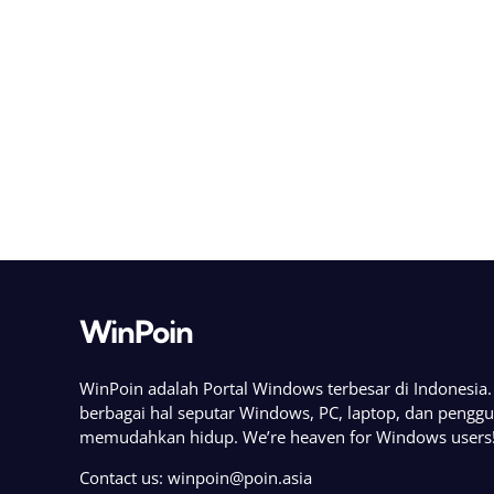
WinPoin
WinPoin adalah Portal Windows terbesar di Indonesi
berbagai hal seputar Windows, PC, laptop, dan pengg
memudahkan hidup. We’re heaven for Windows users
Contact us:
winpoin@poin.asia