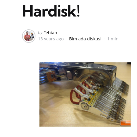
Hardisk!
Posted
by
Febian
13 years ago
Blm ada diskusi
1 min
by