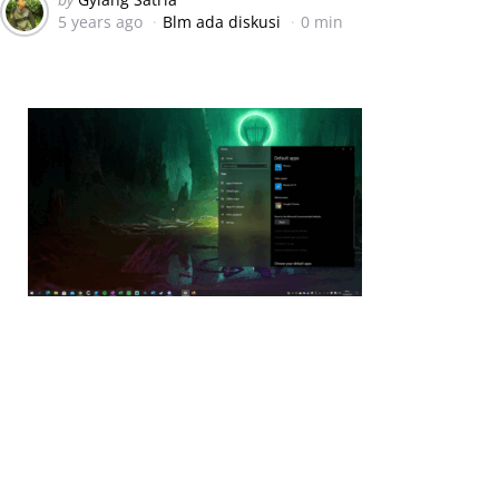
5 years ago
Blm ada diskusi
0 min
by