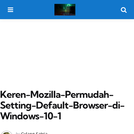
Menu
Searc
Keren-Mozilla-Permudah-
Setting-Default-Browser-di-
Windows-10-1
Posted
by
Gylang Satria