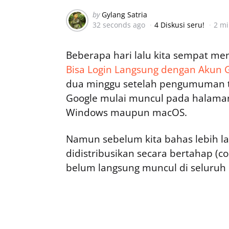
Posted
by
Gylang Satria
32 seconds ago
4 Diskusi seru!
2 m
by
Beberapa hari lalu kita sempat 
Bisa Login Langsung dengan Akun Go
dua minggu setelah pengumuman ter
Google mulai muncul pada halaman 
Windows maupun macOS.
Namun sebelum kita bahas lebih lanj
didistribusikan secara bertahap (c
belum langsung muncul di seluruh 