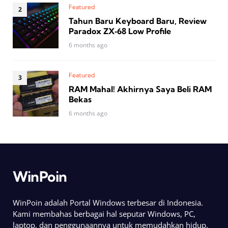
Featured
Tahun Baru Keyboard Baru, Review
Paradox ZX‑68 Low Profile
6 months ago
Featured
RAM Mahal! Akhirnya Saya Beli RAM
Bekas
6 months ago
WinPoin
WinPoin adalah Portal Windows terbesar di Indonesia.
Kami membahas berbagai hal seputar Windows, PC,
laptop, dan penggunaannya untuk memudahkan hidup.