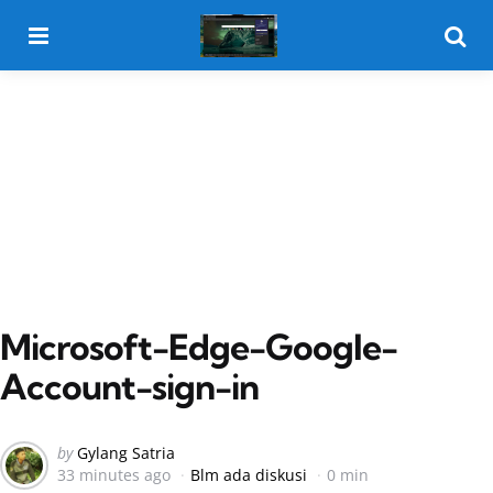
Menu
Searc
Microsoft-Edge-Google-
Account-sign-in
Posted
by
Gylang Satria
33 minutes ago
Blm ada diskusi
0 min
by