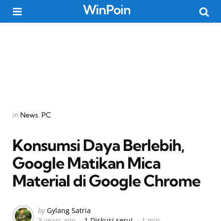
WinPoin
Menu
Searc
Categories
Posted
in
News
PC
in
Konsumsi Daya Berlebih,
Google Matikan Mica
Material di Google Chrome
Posted
by
Gylang Satria
3 years ago
1 Diskusi seru!
1 min
by