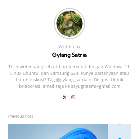
Written by
Gylang Satria
Tech writer yang sehari‑hari berkutat dengan Windows 11,
Linux Ubuntu, dan Samsung S24. Punya pertanyaan atau
butuh diskusi? Tag @gylang_satria di Disqus. Untuk
kolaborasi, email saja ke
sayugiteam@gmail.com
Previous Post
Post
navigation