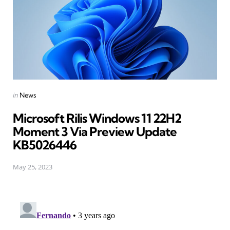
Posted
in
News
in
Microsoft Rilis Windows 11 22H2
Moment 3 Via Preview Update
KB5026446
May 25, 2023