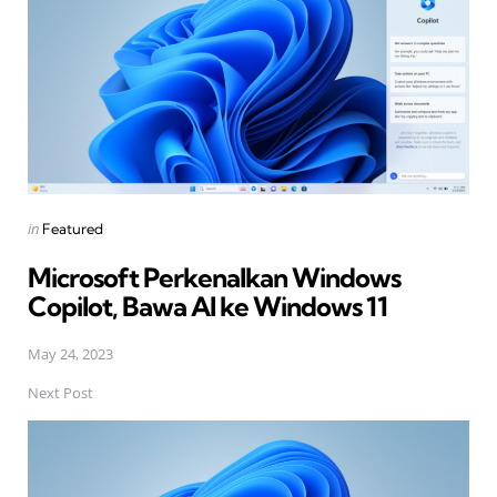
Posted
in
Featured
in
Microsoft Perkenalkan Windows
Copilot, Bawa AI ke Windows 11
May 24, 2023
Next Post