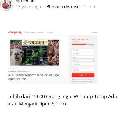
Posted
by
Febian
13 years ago
Blm ada diskusi
1 min
by
Lebih dari 15600 Orang Ingin Winamp Tetap Ada
atau Menjadi Open Source