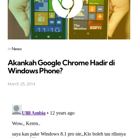
Posted
in
News
in
Akankah Google Chrome Hadir di
Windows Phone?
March 25, 2014