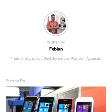
Written by
Febian
Productivity addict. Geek by nature. Platform Agnostic.
Previous Post
Post
navigation