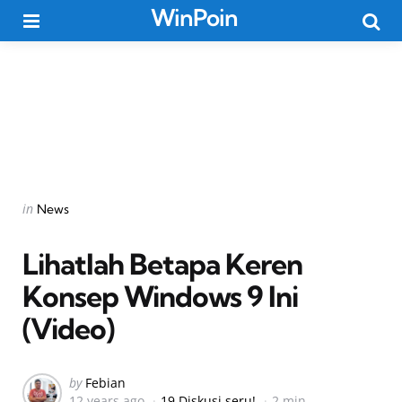
WinPoin
Menu
Searc
Categories
Posted
in
News
in
Lihatlah Betapa Keren
Konsep Windows 9 Ini
(Video)
Posted
by
Febian
12 years ago
19 Diskusi seru!
2 min
by