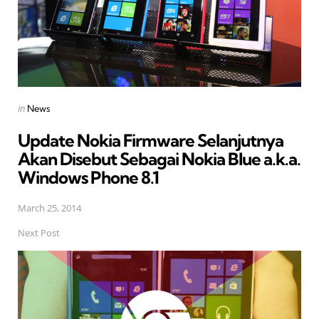
Posted
in
News
in
Update Nokia Firmware Selanjutnya
Akan Disebut Sebagai Nokia Blue a.k.a.
Windows Phone 8.1
March 25, 2014
Next Post