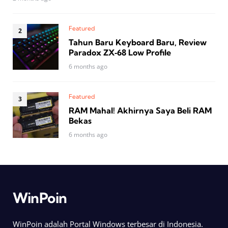
Featured
Tahun Baru Keyboard Baru, Review
Paradox ZX‑68 Low Profile
6 months ago
Featured
RAM Mahal! Akhirnya Saya Beli RAM
Bekas
6 months ago
WinPoin
WinPoin adalah Portal Windows terbesar di Indonesia.