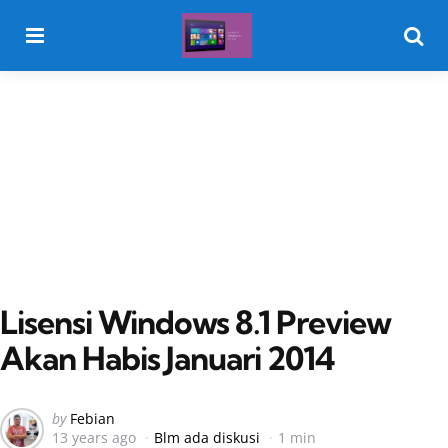
Menu
Searc
Lisensi Windows 8.1 Preview
Akan Habis Januari 2014
Posted
by
Febian
13 years ago
Blm ada diskusi
1 min
by