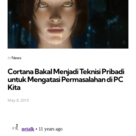
Posted
in
News
in
Cortana Bakal Menjadi Teknisi Pribadi
untuk Mengatasi Permasalahan di PC
Kita
May 8, 2015