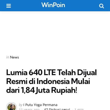
WinPoin
Menu
Searc
Categories
Posted
in
News
in
Lumia 640 LTE Telah Dijual
Resmi di Indonesia Mulai
dari 1,84 Juta Rupiah!
Posted
by
I Putu Yoga Permana
11 years ago
47 Diskusi seru!
1 min
by