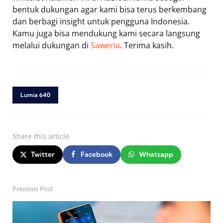
bentuk dukungan agar kami bisa terus berkembang
dan berbagi insight untuk pengguna Indonesia.
Kamu juga bisa mendukung kami secara langsung
melalui dukungan di
Saweria
. Terima kasih.
Lumia 640
Share
this article
Twitter
Facebook
Whatsapp
Previous Post
Post
navigation