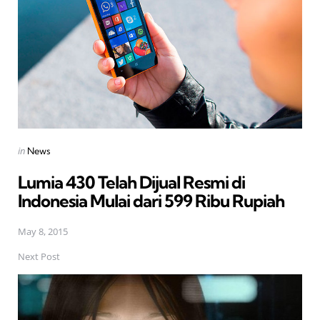
Posted
in
News
in
Lumia 430 Telah Dijual Resmi di
Indonesia Mulai dari 599 Ribu Rupiah
May 8, 2015
Next Post