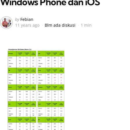
Windows Phone dan iOS
Posted
by
Febian
11 years ago
Blm ada diskusi
1 min
by