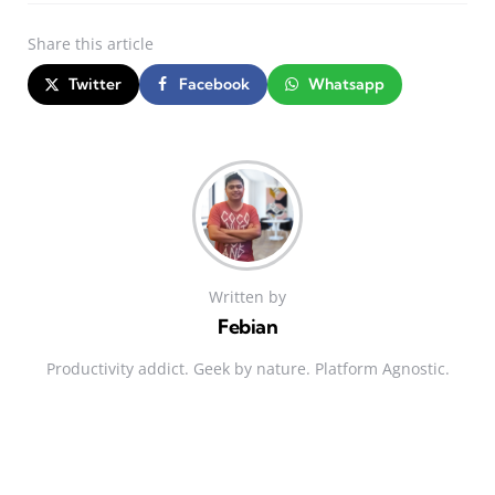
Share
this article
Twitter
Facebook
Whatsapp
Written by
Febian
Productivity addict. Geek by nature. Platform Agnostic.