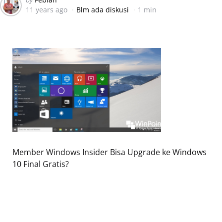
11 years ago
Blm ada diskusi
1 min
by
Member Windows Insider Bisa Upgrade ke Windows
10 Final Gratis?