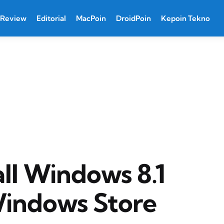
Review
Editorial
MacPoin
DroidPoin
Kepoin Tekno
ll Windows 8.1
Windows Store