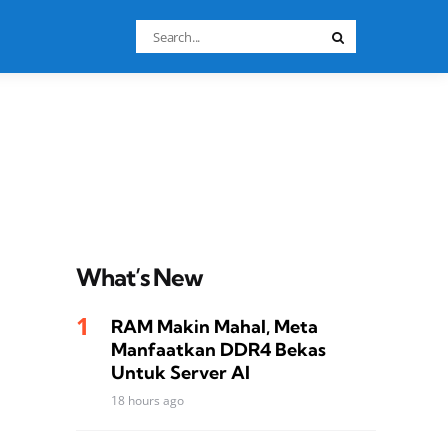
Search
Search
for:
What’s New
RAM Makin Mahal, Meta
Manfaatkan DDR4 Bekas
Untuk Server AI
18 hours ago