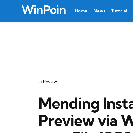
WinPoin
Home
News
Tutorial
Categories
Posted
in
Review
in
Mending Insta
Preview via 