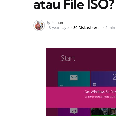
atau File ISO?
Posted
by
Febian
13 years ago
30 Diskusi seru!
2 min
by