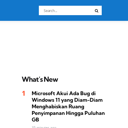
Search
Search
for:
What’s New
Microsoft Akui Ada Bug di
Windows 11 yang Diam-Diam
Menghabiskan Ruang
Penyimpanan Hingga Puluhan
GB
35 minutes ago