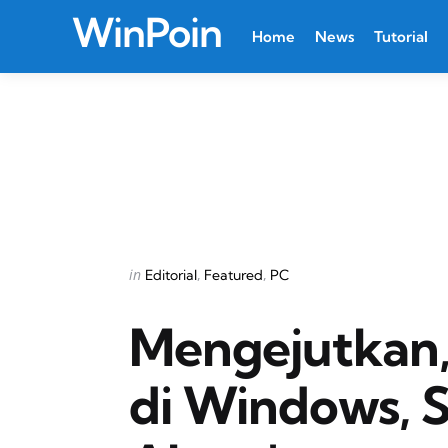
WinPoin
Home
News
Tutorial
Categories
Posted
in
Editorial
Featured
PC
in
Mengejutkan,
di Windows, 