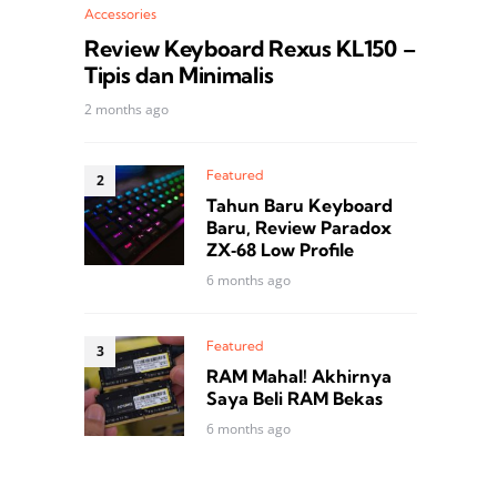
Accessories
Review Keyboard Rexus KL150 –
Tipis dan Minimalis
2 months ago
Featured
Tahun Baru Keyboard
Baru, Review Paradox
ZX‑68 Low Profile
6 months ago
Featured
RAM Mahal! Akhirnya
Saya Beli RAM Bekas
6 months ago