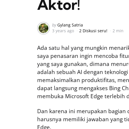
Aktor!
Posted
by
Gylang Satria
3 years ago
2 Diskusi seru!
2 min
by
Ada satu hal yang mungkin menarik
saya penasaran ingin mencoba fitu
yang saya gunakan, dimana menu
adalah sebuah AI dengan teknologi
memaksimalkan produktifitas, men
dapat langsung mengakses Bing Ch
membuka Microsoft Edge terlebih 
Dan karena ini merupakan bagian d
harusnya memiliki jawaban yang tid
Edge.