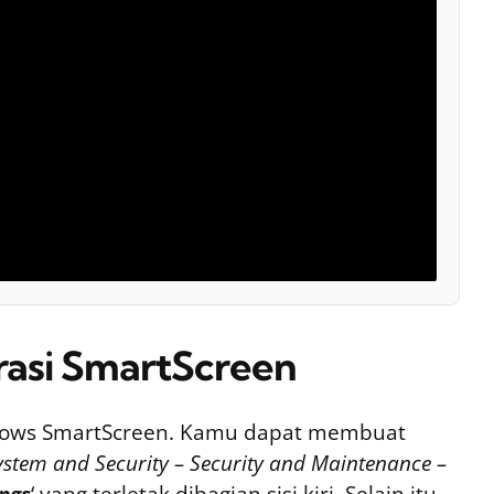
rasi SmartScreen
dows SmartScreen. Kamu dapat membuat
ystem and Security – Security and Maintenance –
ngs
‘ yang terletak dibagian sisi kiri. Selain itu,