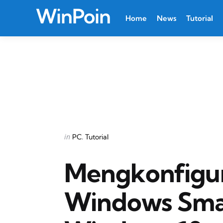
WinPoin
Home
News
Tutorial
Categories
Posted
in
PC
Tutorial
in
Mengkonfigura
Windows Sma