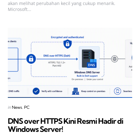
akan melihat perubahan kecil yang cukup menarik.
Microsoft...
Categories
Posted
in
News
PC
in
DNS over HTTPS Kini Resmi Hadir di
Windows Server!