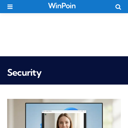
WinPoin
Menu
Searc
Security