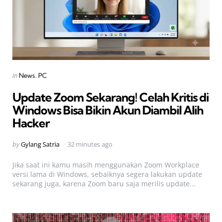
Categories
Posted
in
News
PC
in
Update Zoom Sekarang! Celah Kritis di
Windows Bisa Bikin Akun Diambil Alih
Hacker
Posted
by
Gylang Satria
32 minutes ago
by
Jika saat ini kamu masih menggunakan Zoom Workplace
versi lama di Windows, sebaiknya segera lakukan update
sekarang juga, karena Zoom baru saja merilis update...