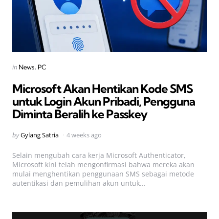
Categories
Posted
in
News
PC
in
Microsoft Akan Hentikan Kode SMS
untuk Login Akun Pribadi, Pengguna
Diminta Beralih ke Passkey
Posted
by
Gylang Satria
4 weeks ago
by
Selain mengubah cara kerja Microsoft Authenticator,
Microsoft kini telah mengonfirmasi bahwa mereka akan
mulai menghentikan penggunaan SMS sebagai metode
autentikasi dan pemulihan akun untuk...