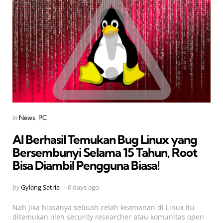
Categories
Posted
in
News
PC
in
AI Berhasil Temukan Bug Linux yang
Bersembunyi Selama 15 Tahun, Root
Bisa Diambil Pengguna Biasa!
Posted
by
Gylang Satria
6 days ago
by
Nah jika biasanya sebuah celah keamanan di Linux itu
ditemukan oleh security researcher atau komunitas open