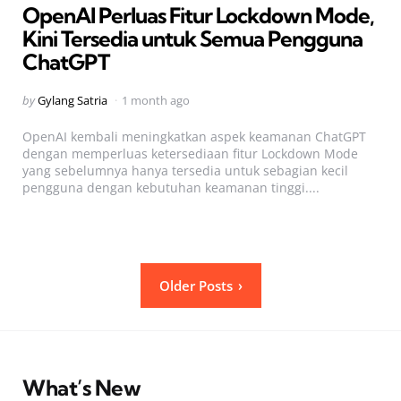
OpenAI Perluas Fitur Lockdown Mode,
Kini Tersedia untuk Semua Pengguna
ChatGPT
Posted
by
Gylang Satria
1 month ago
by
OpenAI kembali meningkatkan aspek keamanan ChatGPT
dengan memperluas ketersediaan fitur Lockdown Mode
yang sebelumnya hanya tersedia untuk sebagian kecil
pengguna dengan kebutuhan keamanan tinggi....
Posts
Older Posts
pagination
What’s New