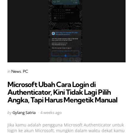
Categories
Posted
in
News
PC
in
Microsoft Ubah Cara Login di
Authenticator, Kini Tidak Lagi Pilih
Angka, Tapi Harus Mengetik Manual
Posted
by
Gylang Satria
4 weeks ago
by
Jika kamu adalah pengguna Microsoft Authenticator untuk
login ke akun Microsoft, mungkin dalam waktu dekat kamu