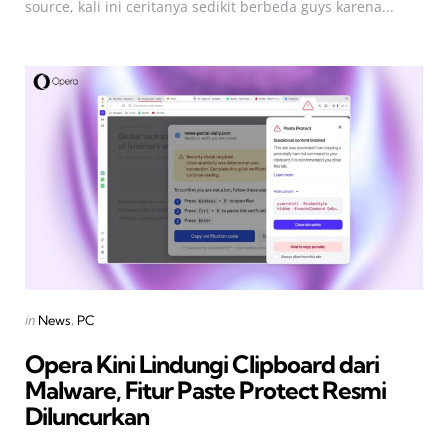
source, kali ini ceritanya sedikit berbeda guys karena...
Categories
Posted
in
News
PC
in
Opera Kini Lindungi Clipboard dari
Malware, Fitur Paste Protect Resmi
Diluncurkan