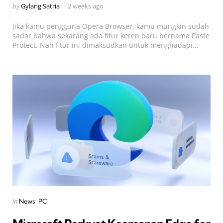
Posted
by
Gylang Satria
2 weeks ago
by
Jika kamu pengguna Opera Browser, kamu mungkin sudah
sadar bahwa sekarang ada fitur keren baru bernama Paste
Protect. Nah fitur ini dimaksudkan untuk menghadapi...
Categories
Posted
in
News
PC
in