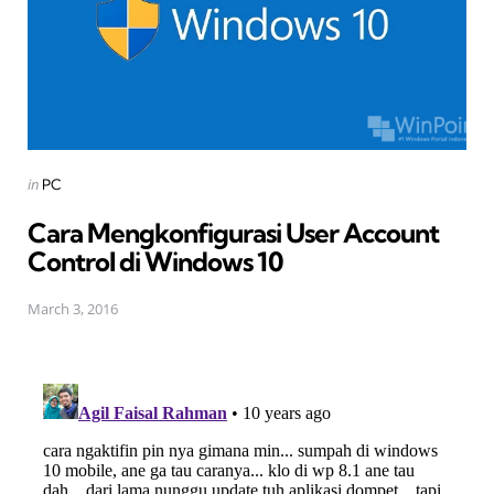
Posted
in
PC
in
Cara Mengkonfigurasi User Account
Control di Windows 10
March 3, 2016