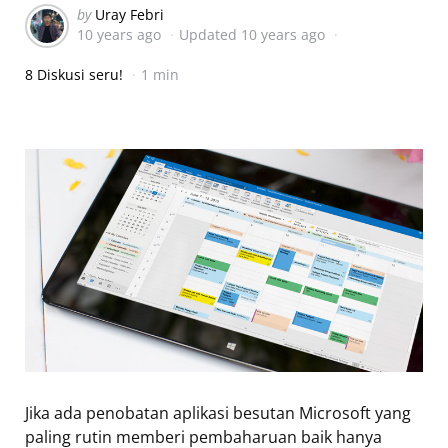
Posted
by
Uray Febri
10 years ago
Updated
10 years ago
by
8 Diskusi seru!
1 min
Jika ada penobatan aplikasi besutan Microsoft yang
paling rutin memberi pembaharuan baik hanya