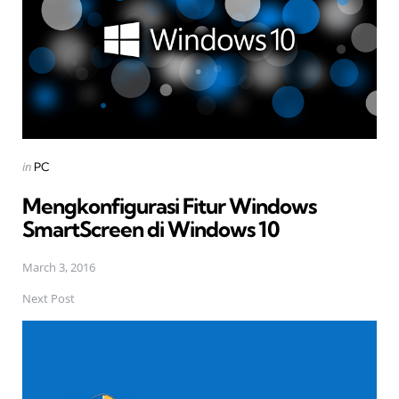
Posted
in
PC
in
Mengkonfigurasi Fitur Windows
SmartScreen di Windows 10
March 3, 2016
Next Post