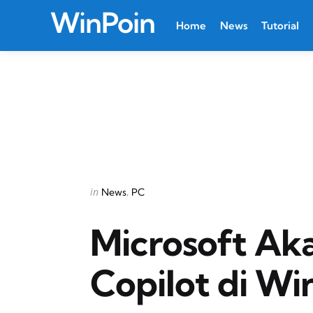
WinPoin
Home
News
Tutorial
Categories
Posted
in
News
PC
in
Microsoft Ak
Copilot di Wi