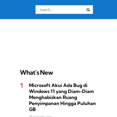
Search
Search
for:
What’s New
Microsoft Akui Ada Bug di
Windows 11 yang Diam-Diam
Menghabiskan Ruang
Penyimpanan Hingga Puluhan
GB
35 minutes ago