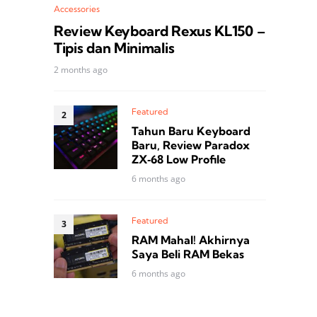
Accessories
Review Keyboard Rexus KL150 –
Tipis dan Minimalis
2 months ago
Featured
Tahun Baru Keyboard
Baru, Review Paradox
ZX‑68 Low Profile
6 months ago
Featured
RAM Mahal! Akhirnya
Saya Beli RAM Bekas
6 months ago