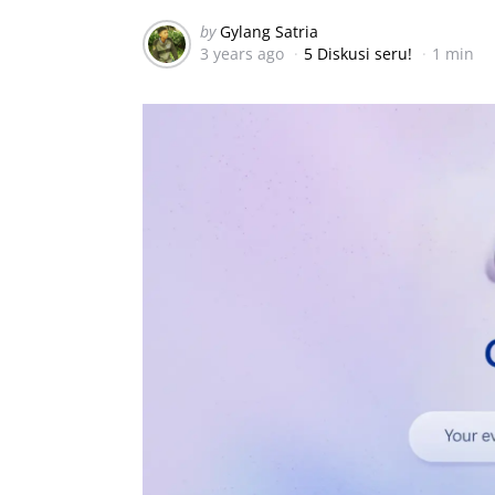
Posted
by
Gylang Satria
3 years ago
5 Diskusi seru!
1 min
by