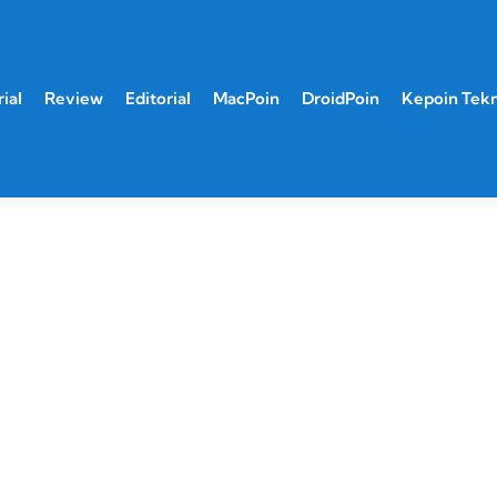
ial
Review
Editorial
MacPoin
DroidPoin
Kepoin Tek