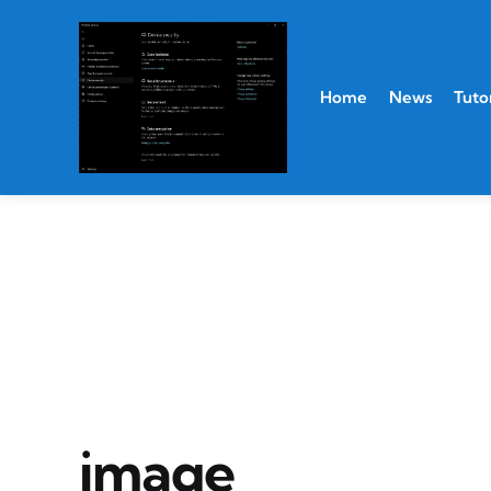
Home
News
Tutor
image