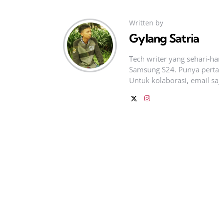
Written by
Gylang Satria
Tech writer yang sehari‑h
Samsung S24. Punya pertan
Untuk kolaborasi, email sa