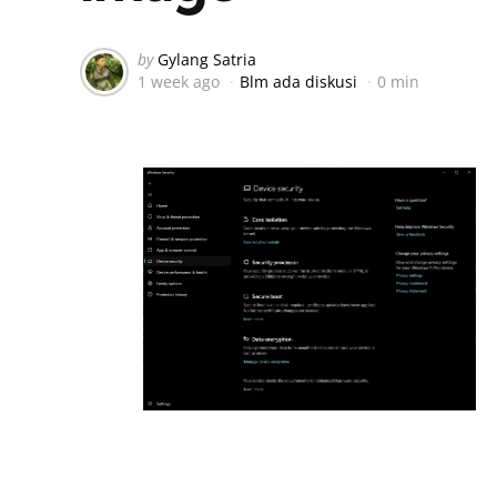
Posted
by
Gylang Satria
1 week ago
Blm ada diskusi
0 min
by