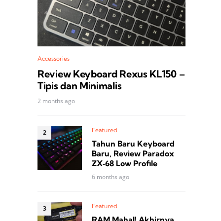
Accessories
Review Keyboard Rexus KL150 –
Tipis dan Minimalis
2 months ago
Featured
Tahun Baru Keyboard
Baru, Review Paradox
ZX‑68 Low Profile
6 months ago
Featured
RAM Mahal! Akhirnya