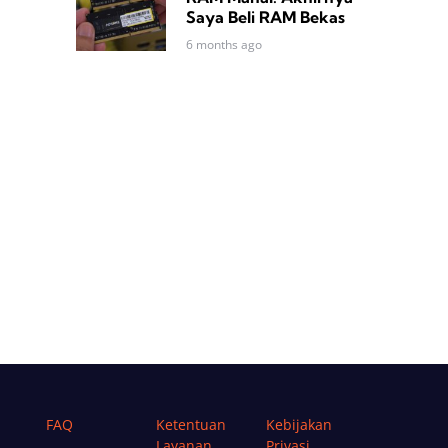
Saya Beli RAM Bekas
6 months ago
FAQ
Ketentuan
Kebijakan
Layanan
Privasi