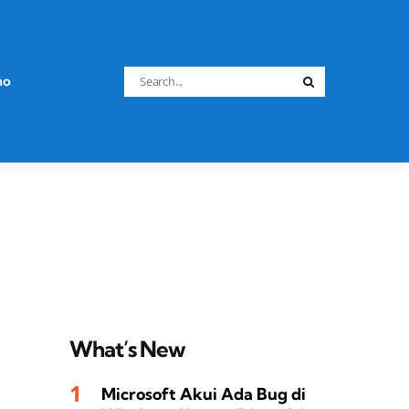
Search
no
Search
for:
What’s New
Microsoft Akui Ada Bug di