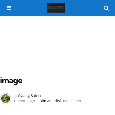
Menu
Searc
image
Posted
by
Gylang Satria
1 month ago
Blm ada diskusi
0 min
by