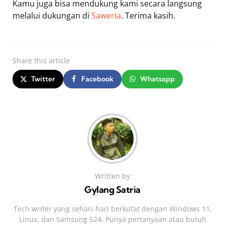
Kamu juga bisa mendukung kami secara langsung
melalui dukungan di
Saweria
. Terima kasih.
Share
this article
Twitter
Facebook
Whatsapp
Written by
Gylang Satria
Tech writer yang sehari‑hari berkutat dengan Windows 11,
Linux, dan Samsung S24. Punya pertanyaan atau butuh