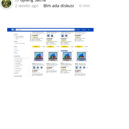
2 weeks ago
Blm ada diskusi
0 min
by