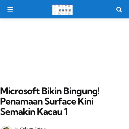
Menu
Searc
Microsoft Bikin Bingung!
Penamaan Surface Kini
Semakin Kacau 1
Posted
by
Gylang Satria