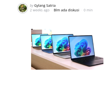
Posted
by
Gylang Satria
2 weeks ago
Blm ada diskusi
0 min
by