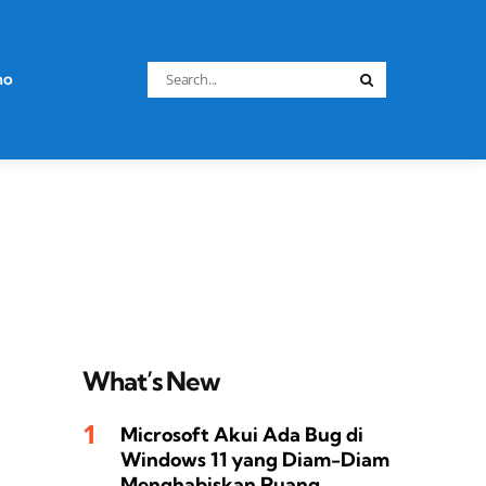
Search
no
Search
for:
What’s New
Microsoft Akui Ada Bug di
Windows 11 yang Diam-Diam
Menghabiskan Ruang