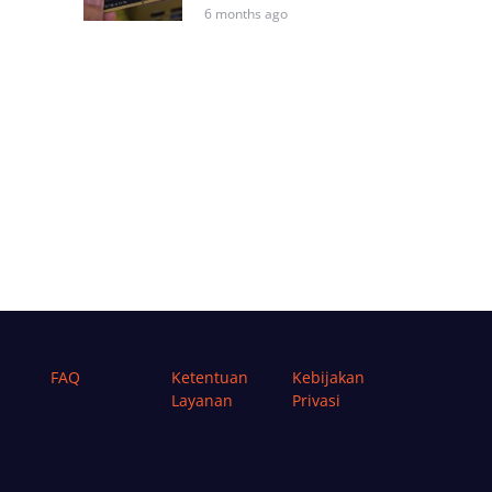
6 months ago
FAQ
Ketentuan
Kebijakan
Layanan
Privasi