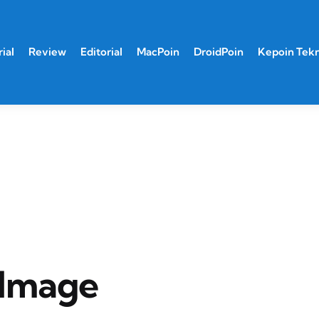
ial
Review
Editorial
MacPoin
DroidPoin
Kepoin Tek
 Image