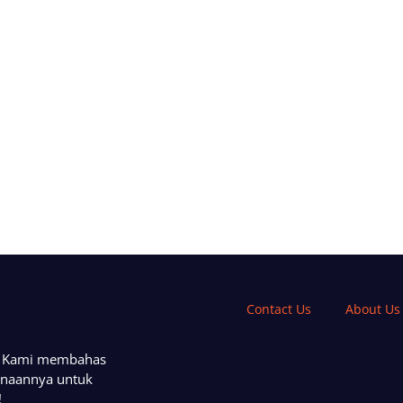
Contact Us
About Us
a. Kami membahas
unaannya untuk
!